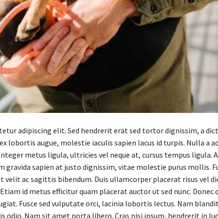
tur adipiscing elit. Sed hendrerit erat sed tortor dignissim, a dic
s ex lobortis augue, molestie iaculis sapien lacus id turpis. Nulla
Integer metus ligula, ultricies vel neque at, cursus tempus ligula. 
 gravida sapien at justo dignissim, vitae molestie purus mollis. Fu
 velit ac sagittis bibendum. Duis ullamcorper placerat risus vel di
 Etiam id metus efficitur quam placerat auctor ut sed nunc. Donec
at. Fusce sed vulputate orci, lacinia lobortis lectus. Nam blandi
ris odio. Nam sit amet porta libero. Cras nisi ipsum, hendrerit in lu