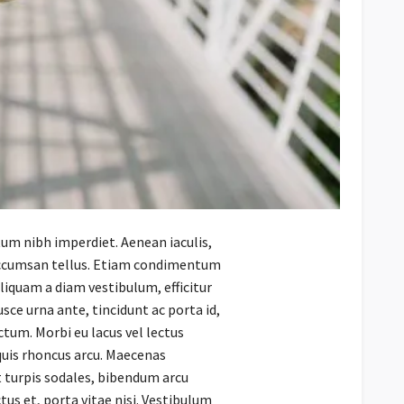
tum nibh imperdiet. Aenean iaculis,
 a accumsan tellus. Etiam condimentum
Aliquam a diam vestibulum, efficitur
sce urna ante, tincidunt ac porta id,
ctum. Morbi eu lacus vel lectus
 quis rhoncus arcu. Maecenas
t turpis sodales, bibendum arcu
ctus et, porta vitae nisi. Vestibulum