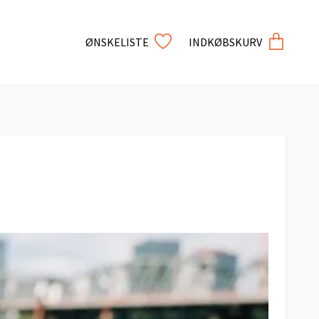
ØNSKELISTE
INDKØBSKURV